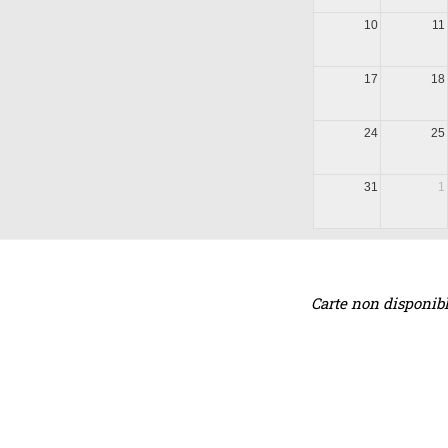
10
11
17
18
24
25
31
1
Carte non disponib