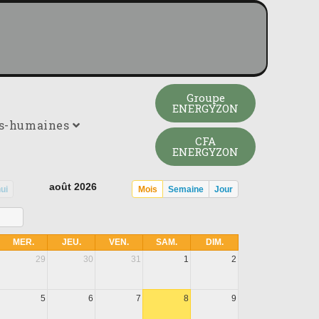
Groupe
ENERGYZON
es-humaines
CFA
ENERGYZON
août 2026
ui
Mois
Semaine
Jour
s
MER.
JEU.
VEN.
SAM.
DIM.
29
30
31
1
2
5
6
7
8
9