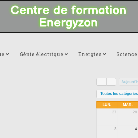
Centre de formation
Energyzon
ue
Génie électrique
Energies
Scienc
Aujourd'h
Toutes les catégorie
LUN.
MAR.
27
28
3
4