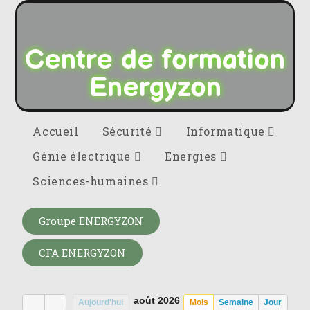
Centre de formation
Energyzon
Accueil
Sécurité
Informatique
Génie électrique
Energies
Sciences-humaines
Groupe ENERGYZON
CFA ENERGYZON
août 2026
Aujourd'hui
Mois
Semaine
Jour