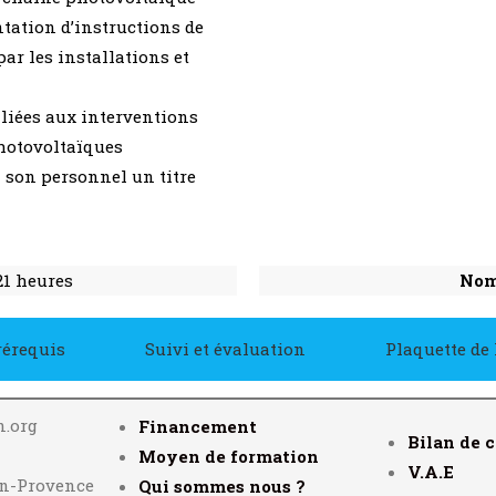
tation d’instructions de
par les installations et
 liées aux interventions
photovoltaïques
à son personnel un titre
21 heures
Nomb
rérequis
Suivi et évaluation
Plaquette de
n.org
Financement
Bilan de 
Moyen de formation
V.A.E
en-Provence
Qui sommes nous ?