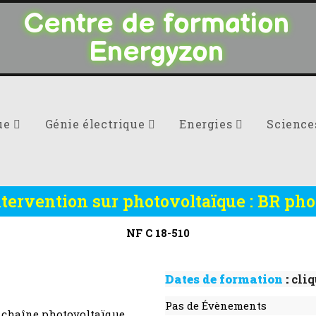
Centre de formation
Energyzon
ue
Génie électrique
Energies
Scienc
ntervention sur photovoltaïque : BR pho
NF C 18-510
Dates de formation
:
cliq
Pas de Évènements
ne chaîne photovoltaïque