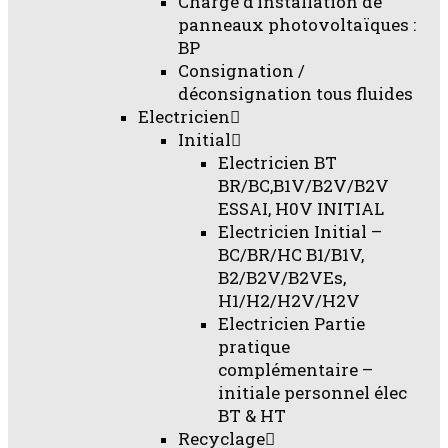
Chargé d’installation de
panneaux photovoltaïques :
BP
Consignation /
déconsignation tous fluides
Electricien
Initial
Electricien BT
BR/BC,B1V/B2V/B2V
ESSAI, H0V INITIAL
Electricien Initial –
BC/BR/HC B1/B1V,
B2/B2V/B2VEs,
H1/H2/H2V/H2V
Electricien Partie
pratique
complémentaire –
initiale personnel élec
BT & HT
Recyclage