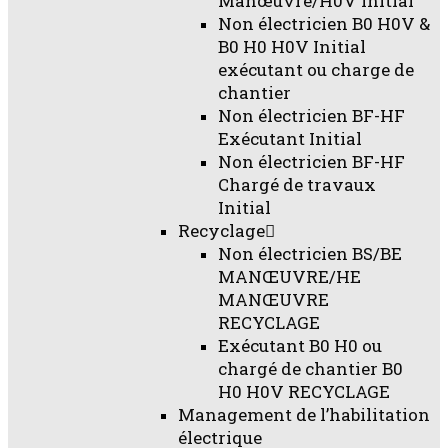
Manœuvre/H0V Initial
Non électricien B0 H0V &
B0 H0 H0V Initial
exécutant ou charge de
chantier
Non électricien BF-HF
Exécutant Initial
Non électricien BF-HF
Chargé de travaux
Initial
Recyclage
Non électricien BS/BE
MANŒUVRE/HE
MANŒUVRE
RECYCLAGE
Exécutant B0 H0 ou
chargé de chantier B0
H0 H0V RECYCLAGE
Management de l’habilitation
électrique