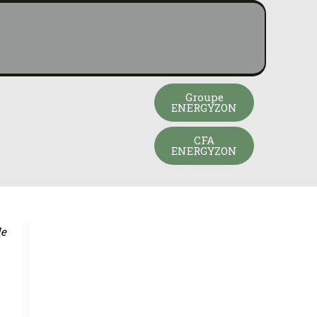
Groupe
ENERGYZON
CFA
ENERGYZON
le