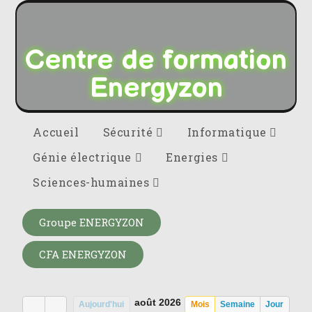
Centre de formation
Energyzon
Accueil
Sécurité
Informatique
Génie électrique
Energies
Sciences-humaines
Groupe ENERGYZON
CFA ENERGYZON
août 2026
Aujourd'hui
Mois
Semaine
Jour