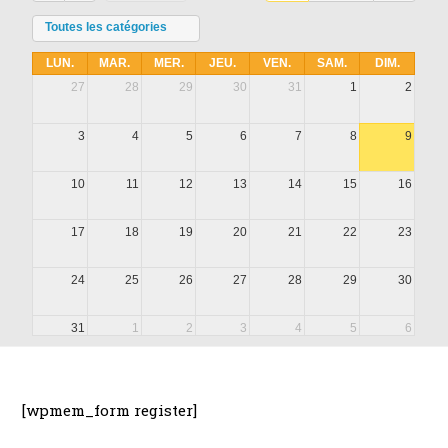
Toutes les catégories
LUN.
MAR.
MER.
JEU.
VEN.
SAM.
DIM.
27
28
29
30
31
1
2
3
4
5
6
7
8
9
10
11
12
13
14
15
16
17
18
19
20
21
22
23
24
25
26
27
28
29
30
31
1
2
3
4
5
6
[wpmem_form register]