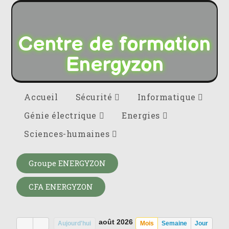
Centre de formation
Energyzon
Accueil
Sécurité
Informatique
Génie électrique
Energies
Sciences-humaines
Groupe ENERGYZON
CFA ENERGYZON
août 2026
Aujourd'hui
Mois
Semaine
Jour