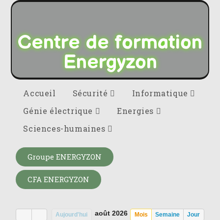
Centre de formation
Energyzon
Accueil
Sécurité
Informatique
Génie électrique
Energies
Sciences-humaines
Groupe ENERGYZON
CFA ENERGYZON
août 2026
Aujourd'hui
Mois
Semaine
Jour