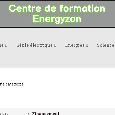
Centre de formation
Energyzon
ue
Génie électrique
Energies
Scienc
te catégorie.
n.org
Financement