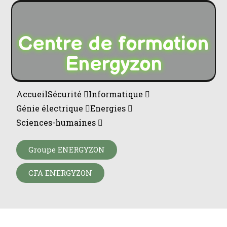
Centre de formation
Energyzon
Accueil
Sécurité
Informatique
Génie électrique
Energies
Sciences-humaines
Groupe ENERGYZON
CFA ENERGYZON